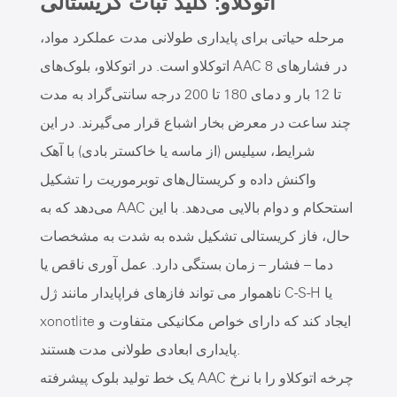
اتوکلاو: کلید ثبات کریستالی
مرحله حیاتی برای پایداری طولانی مدت عملکرد مواد،
اتوکلاو است. در اتوکلاو، بلوک‌های AAC در فشارهای 8
تا 12 بار و دمای 180 تا 200 درجه سانتی‌گراد به مدت
چند ساعت در معرض بخار اشباع قرار می‌گیرند. در این
شرایط، سیلیس (از ماسه یا خاکستر بادی) با آهک
واکنش داده و کریستال‌های توبرموریت را تشکیل
می‌دهد که به AAC استحکام و دوام بالایی می‌دهد. با این
حال، فاز کریستالی تشکیل شده به شدت به مشخصات
دما – فشار – زمان بستگی دارد. عمل آوری ناقص یا
ناهموار می تواند فازهای فراپایدار مانند ژل C-S-H یا
xonotlite ایجاد کند که دارای خواص مکانیکی متفاوت و
پایداری ابعادی طولانی مدت هستند.
یک خط تولید بلوک پیشرفته AAC چرخه اتوکلاو را با نرخ