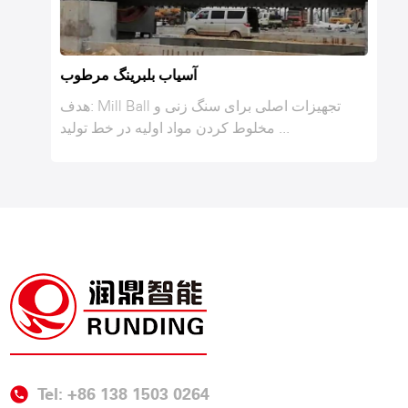
آسیاب بلبرینگ مرطوب
هدف: Mill Ball تجهیزات اصلی برای سنگ زنی و
مخلوط کردن مواد اولیه در خط تولید ...
Tel: +86 138 1503 0264