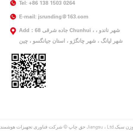
Tel: +86 138 1503 0264
E-mail:
jsrunding@163.com
Add：68 جاده شرقی Chunhui ، شهر ناندو ،
شهر لیانگ ، شهر چانگژو ، استان جیانگسو ، چین
شرکت فناوری تجهیزات هوشمند Jiangsu ، Ltd.
حق چاپ ©