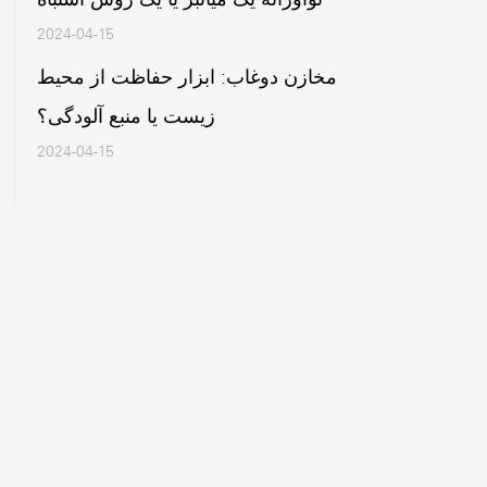
2024-04-15
است؟
مخازن دوغاب: ابزار حفاظت از محیط
زیست یا منبع آلودگی؟
2024-04-15