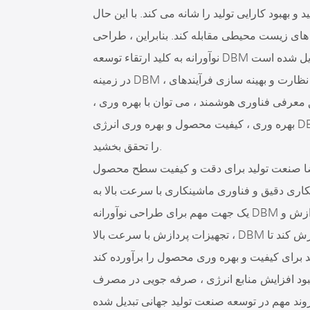
کارایی تولید را شانه می کند. با این حال ، DBM سنتی دیگر نمی تواند با
 های زیست محیطی مقابله کند. بنابراین ، طراحی
در زمینه DBM ، فناوری هوشمند می تواند برای کنترل خودکار تجهیزات ، نظارت و بهینه سازی فرآیندهای
 معرفی فناوری هوشمند ، می توان با بهره وری ،
بهره وری ، کیفیت محصول و بهره وری انرژی DBM بهبود یافت و تحول هوشمندانه و دیجیتالی فرآیند تولید
را تحقق بخشید.
تولید برای دقت و کیفیت سطح محصول ، DBM باید از دقت ماشینکاری بالاتری و
نکاری دقیق و فناوری ماشینکاری با سرعت بالا به
یک جهت مهم برای طراحی نوآورانه DBM تبدیل شده است. از طریق معرفی فناوری پیشرفته پردازش و
تجهیزات پردازش با سرعت بالا ، DBM می تواند قطعات کاری را با دقت و راندمان بالا پردازش کند تا
ود افزایش منابع انرژی ، صرفه جویی در مصرف
وند مهم در توسعه صنعت تولید جهانی تبدیل شده