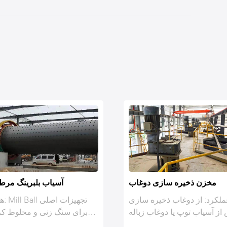
سنگ شکن
مخزن ذخیره سازی دوغ
فاده از: حالت خرد کردن خرد
عملکرد: از دوغاب ذخیره س
کننده فک برای نوع اکستروژن
پس از آسیاب توپ یا دوغاب زب
خمش ، اصل کار آن: مو...
استفاده کنید مد...