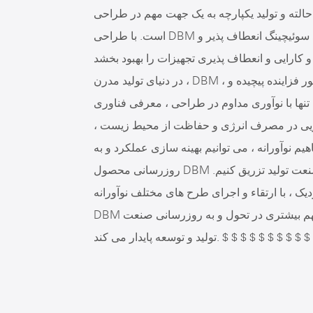
 و تولید یکپارچه به یک جهت مهم در طراحی DBM تبدیل شده
است. با طراحی DBM با چندین حالت پردازش و ماژول های عملکردی ، می تواند سوئیچینگ انعطاف پذیر و
در دنیای تولید مدرن ، DBM ، به عنوان یک تجهیزات مهم پردازش ، با تقاضای بازار به طور فزاینده پیچیده و
ها با نوآوری مداوم در طراحی ، معرفی فناوری
ویی در مصرف انرژی و حفاظت از محیط زیست ،
یم نوآورانه ، می توانیم بهینه سازی عملکرد و به
روزرسانی محصول DBM را تحقق بخشیم و ایده های جدیدی را به توسعه صنعت تولید تزریق کنیم.
ک ، با ارتقاء و اجرای طرح های مختلف نوآورانه ،
DBM در فرصت ها و چالش های جدید توسعه خواهد بود و سهم بیشتری در تحول و به روزرسانی صنعت
 $ $ $ $ $ $ $ $ $ $ $ $ $ $ $ $ $ $