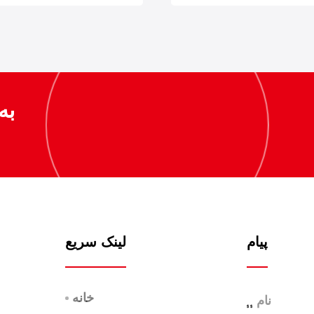
به
پیام
لینک سریع
خانه
$ $