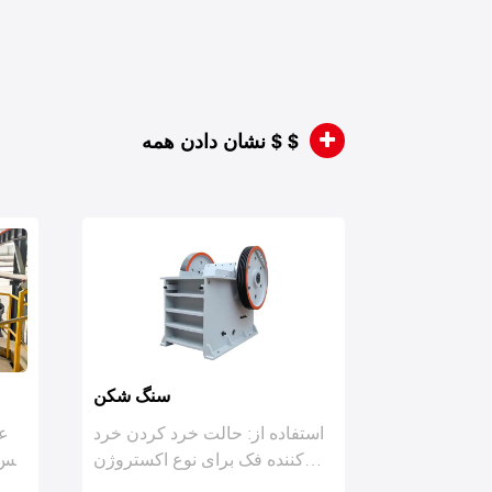
نشان دادن همه $ $
آسانسور
استفاده از: آسانسور سطل نوع
است
TH با زنجیره حلقه به عنوان
مؤلفه کشش ، قیف در یک ...