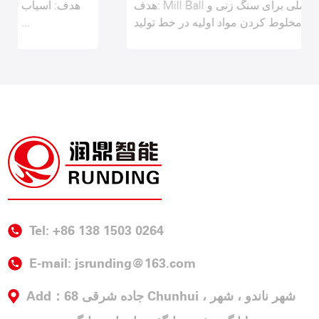
هدف: Mill Ball تجهیزات اصلی برای سنگ زنی و
مخلوط کردن مواد اولیه در خط تولید ...
Tel: +86 138 1503 0264
E-mail:
jsrunding@163.com
Add：68 جاده شرقی Chunhui ، شهر ناندو ، شهر