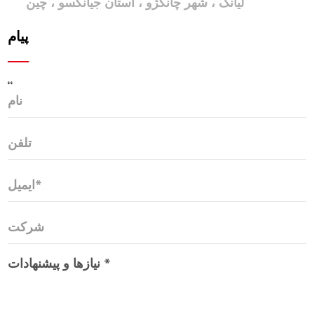
لیانگ ، شهر چانگژو ، استان جیانگسو ، چین
پیام
$ $